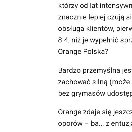
którzy od lat intensywn
znacznie lepiej czują s
obsługa klientów, pier
8.4, niż je wypełnić s
Orange Polska?
Bardzo przemyślna jest
zachować silną (może n
bez grymasów udostęp
Orange zdaje się jeszc
oporów – ba... z entuz