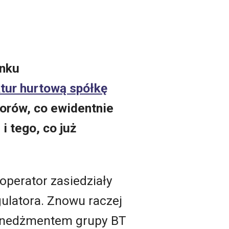
ynku
ktur hurtową spółkę
porów, co ewidentnie
i tego, co już
 operator zasiedziały
gulatora. Znowu raczej
menedżmentem grupy BT