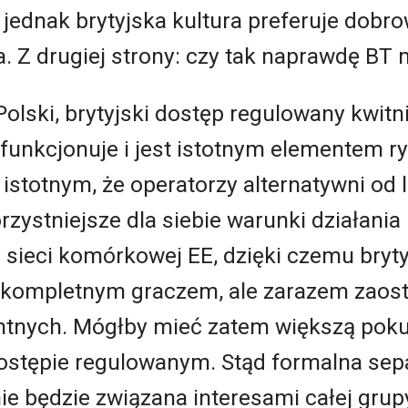
 jednak brytyjska kultura preferuje dobr
. Z drugiej strony: czy tak naprawdę BT
olski, brytyjski dostęp regulowany kwitn
e funkcjonuje i jest istotnym elementem 
 istotnym, że operatorzy alternatywni od 
zystniejsze dla siebie warunki działania
e sieci komórkowej EE, dzięki czemu bryty
t kompletnym graczem, ale zarazem zaost
ntnych. Mógłby mieć zatem większą pok
stępie regulowanym. Stąd formalna sep
e będzie związana interesami całej grup