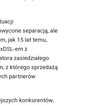
tuacji
hwycone separacją, ale
m, jak 15 lat temu,
z xDSL-em z
atora zasiedziałego
m, z którego sprzedażą
nych partnerów
iejszych konkurentów,