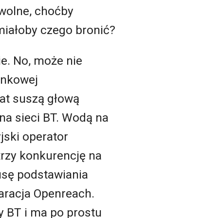
owolne, choćby
 miałoby czego bronić?
ie. No, może nie
rynkowej
lat suszą głową
 na sieci BT. Wodą na
jski operator
rzy konkurencję na
usę podstawiania
aracja Openreach.
y BT i ma po prostu