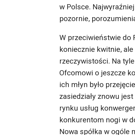
w Polsce. Najwyraźniej
pozornie, porozumienia
W przeciwieństwie do P
koniecznie kwitnie, al
rzeczywistości. Na tyle
Ofcomowi o jeszcze kor
ich młyn było przejęci
zasiedziały znowu jes
rynku usług konwerge
konkurentom nogi w do
Nowa spółka w ogóle ni