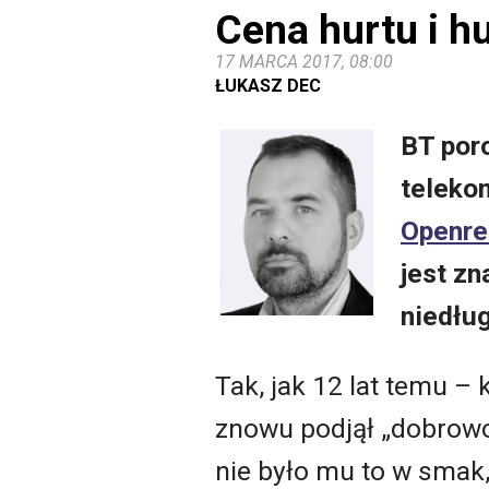
Cena hurtu i h
17 MARCA 2017, 08:00
ŁUKASZ DEC
BT poro
teleko
Openre
jest zn
niedłu
Tak, jak 12 lat temu –
znowu podjął „dobrowol
nie było mu to w sma