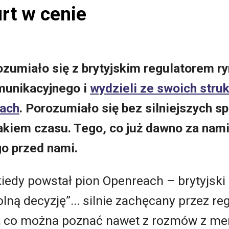
urt w cenie
zumiało się z brytyjskim regulatorem r
munikacyjnego i
wydzieli ze swoich stru
ach
. Porozumiało się bez silniejszych s
akiem czasu. Tego, co już dawno za nami 
go przed nami.
 kiedy powstał pion Openreach – brytyjski
ną decyzję”... silnie zachęcany przez re
k, co można poznać nawet z rozmów z 