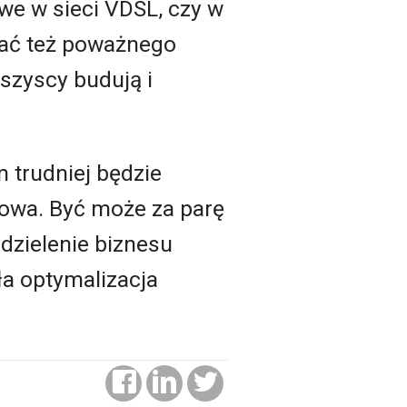
we w sieci VDSL, czy w
dać też poważnego
szyscy budują i
m trudniej będzie
towa. Być może za parę
ydzielenie biznesu
ła optymalizacja