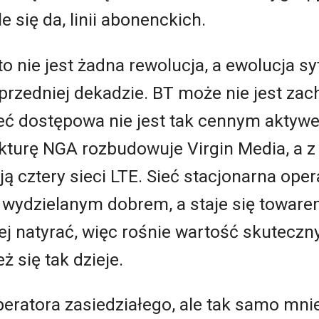
e się da, linii abonenckich.
o nie jest żadna rewolucja, a ewolucja sy
rzedniej dekadzie. BT może nie jest zac
Sieć dostępowa nie jest tak cennym aktywe
ukturę NGA rozbudowuje Virgin Media, a 
cztery sieci LTE. Sieć stacjonarna oper
 wydzielanym dobrem, a staje się toware
iej natyrać, więc rośnie wartość skutecz
 się tak dzieje.
 operatora zasiedziałego, ale tak samo mn