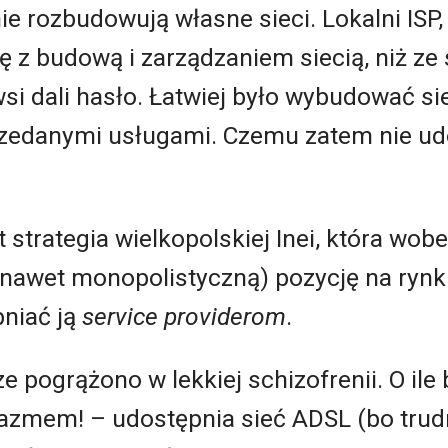
ie rozbudowują własne sieci. Lokalni ISP,
ię z budową i zarządzaniem siecią, niż ze
wsi dali hasło. Łatwiej było wybudować si
przedanymi usługami. Czemu zatem nie ud
 strategia wielkopolskiej Inei, która wob
awet monopolistyczną) pozycję na rynku 
niać ją
service providerom
.
ze pogrążono w lekkiej schizofrenii. O il
jazmem! – udostępnia sieć ADSL (bo trudn