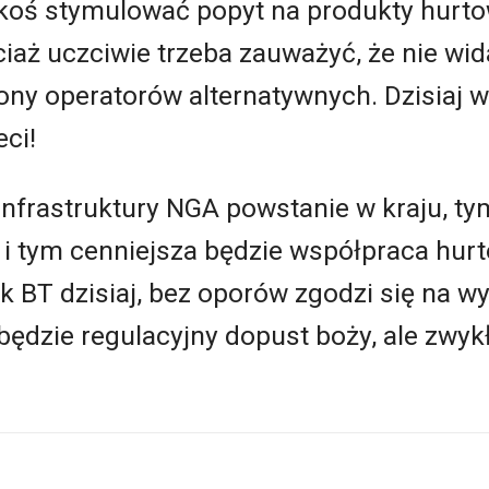
jakoś stymulować popyt na produkty hurto
ciaż uczciwie trzeba zauważyć, że nie wi
ony operatorów alternatywnych. Dzisiaj w
ci!
 infrastruktury NGA powstanie w kraju, ty
, i tym cenniejsza będzie współpraca hur
ak BT dzisiaj, bez oporów zgodzi się na w
 będzie regulacyjny dopust boży, ale zwyk