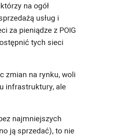
 którzy na ogół
 sprzedażą usług i
eci za pieniądze z POIG
ostępnić tych sieci
ec zmian na rynku, woli
infrastruktury, ale
e bez najmniejszych
o ją sprzedać), to nie