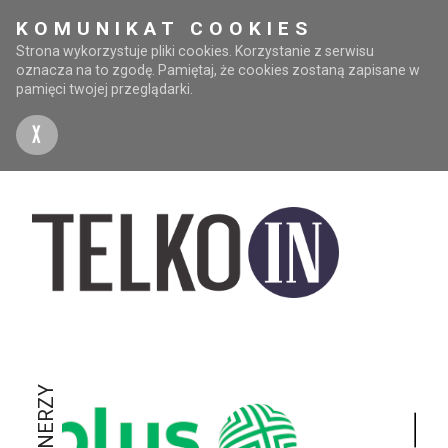
KOMUNIKAT COOKIES
Strona wykorzystuje pliki cookies. Korzystanie z serwisu
oznacza na to zgodę. Pamiętaj, że cookies zostaną zapisane w
pamięci twojej przeglądarki.
X
PARTNERZY