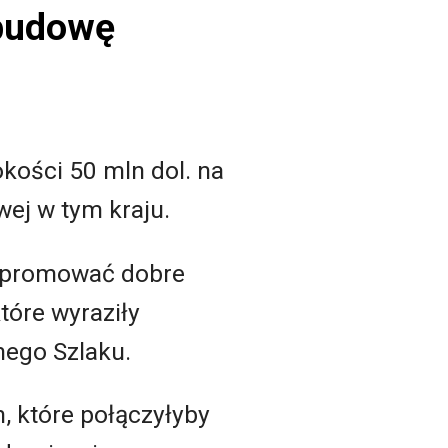
 budowę
kości 50 mln dol. na
ej w tym kraju.
a promować dobre
tóre wyraziły
ego Szlaku.
, które połączyłyby