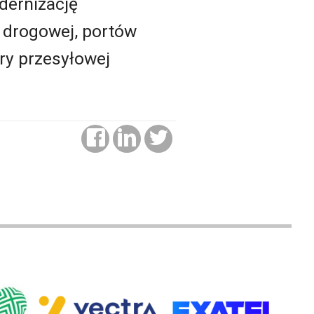
dernizację
i drogowej, portów
ury przesyłowej