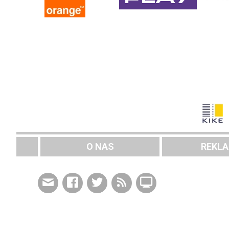
O NAS
REKL