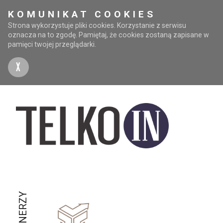
KOMUNIKAT COOKIES
Strona wykorzystuje pliki cookies. Korzystanie z serwisu
oznacza na to zgodę. Pamiętaj, że cookies zostaną zapisane w
pamięci twojej przeglądarki.
X
PARTNERZY