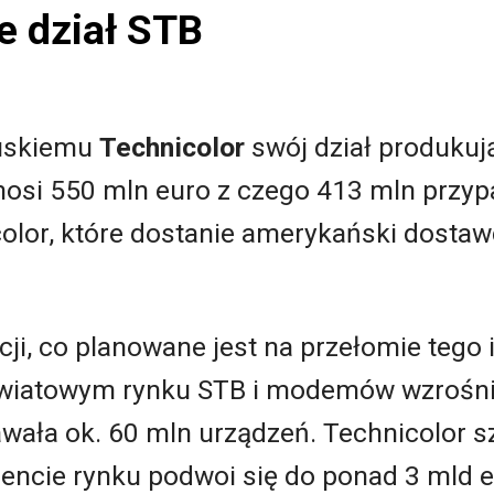
e dział STB
uskiemu
Technicolor
swój dział produkuj
nosi 550 mln euro z czego 413 mln przyp
icolor, które dostanie amerykański dosta
ji, co planowane jest na przełomie tego i
światowym rynku STB i modemów wzrośnie 
wała ok. 60 mln urządzeń. Technicolor s
ncie rynku podwoi się do ponad 3 mld 