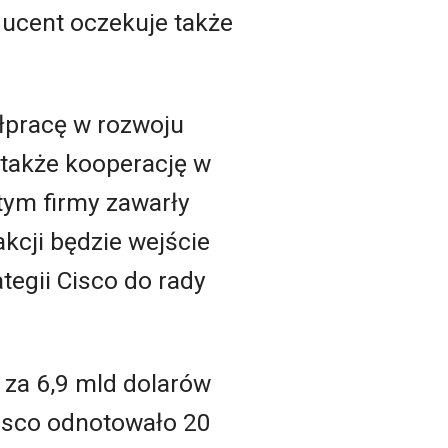
ducent oczekuje także
ółpracę w rozwoju
 także kooperację w
tym firmy zawarły
cji będzie wejście
tegii Cisco do rady
. za 6,9 mld dolarów
Cisco odnotowało 20