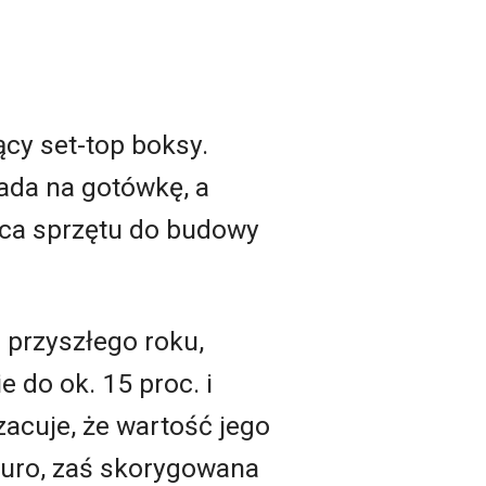
ący set-top boksy.
ada na gotówkę, a
wca sprzętu do budowy
 przyszłego roku,
do ok. 15 proc. i
zacuje, że wartość jego
euro, zaś skorygowana