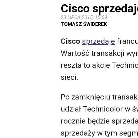
Cisco sprzedaj
23 LIPCA 2015, 15:09
TOMASZ ŚWIDEREK
Cisco
sprzedaje
franc
Wartość transakcji wy
reszta to akcje Techn
sieci.
Po zamknięciu transakc
udział Technicolor w 
rocznie będzie sprzeda
sprzedaży w tym segme