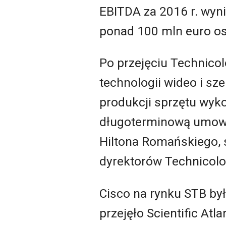
EBITDA za 2016 r. wyn
ponad 100 mln euro os
Po przejęciu Technicol
technologii wideo i s
produkcji sprzętu wyko
długoterminową umowę
Hiltona Romańskiego, s
dyrektorów Technicolo
Cisco na rynku STB był
przejęło Scientific A