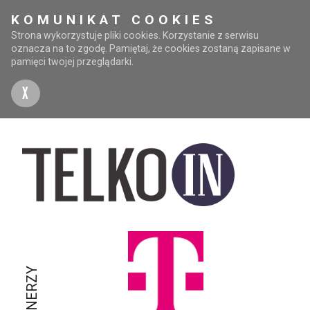
KOMUNIKAT COOKIES
Strona wykorzystuje pliki cookies. Korzystanie z serwisu
oznacza na to zgodę. Pamiętaj, że cookies zostaną zapisane w
pamięci twojej przeglądarki.
X
PARTNERZY