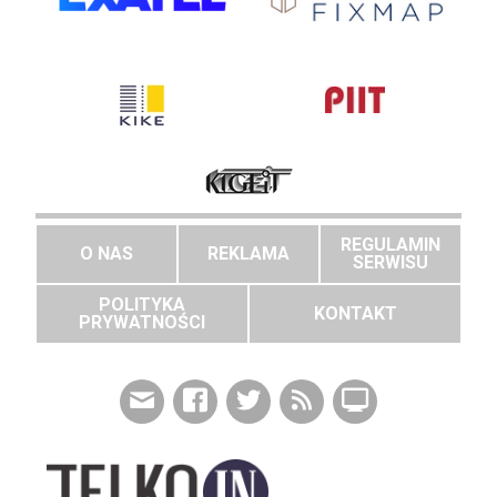
REGULAMIN
O NAS
REKLAMA
SERWISU
POLITYKA
KONTAKT
PRYWATNOŚCI