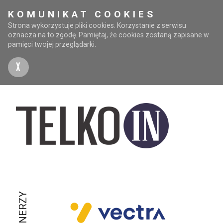
KOMUNIKAT COOKIES
Strona wykorzystuje pliki cookies. Korzystanie z serwisu
oznacza na to zgodę. Pamiętaj, że cookies zostaną zapisane w
pamięci twojej przeglądarki.
X
PARTNERZY