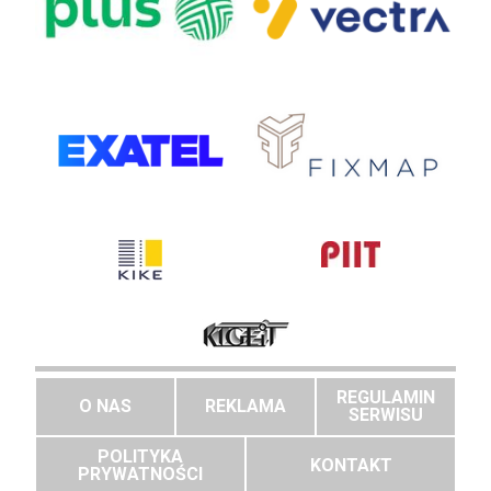
REGULAMIN
O NAS
REKLAMA
SERWISU
POLITYKA
KONTAKT
PRYWATNOŚCI