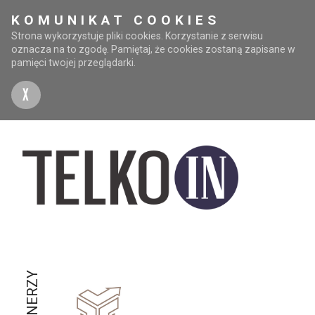
KOMUNIKAT COOKIES
Strona wykorzystuje pliki cookies. Korzystanie z serwisu
oznacza na to zgodę. Pamiętaj, że cookies zostaną zapisane w
pamięci twojej przeglądarki.
X
PARTNERZY