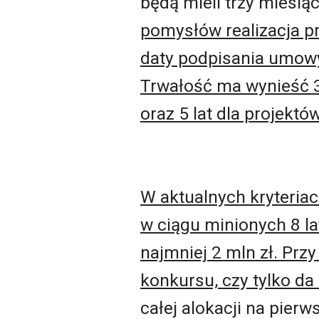
będą mieli trzy miesi
pomysłów realizacja pr
daty podpisania umowy 
Trwałość ma wynieść 3 
oraz 5 lat dla projekt
W aktualnych kryteria
w ciągu minionych 8 la
najmniej 2 mln zł. Prz
konkursu, czy tylko da
całej alokacji na pier