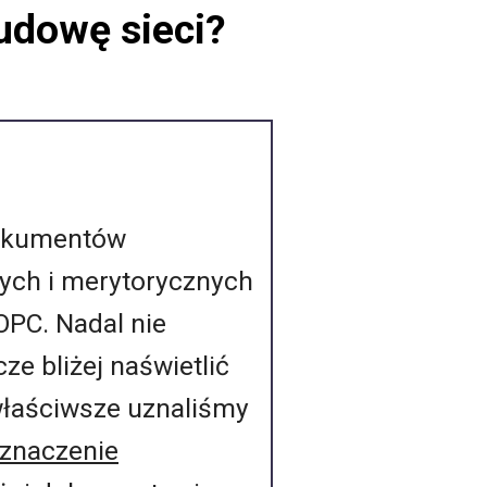
udowę sieci?
dokumentów
nych i merytorycznych
PC. Nadal nie
e bliżej naświetlić
jwłaściwsze uznaliśmy
oznaczenie