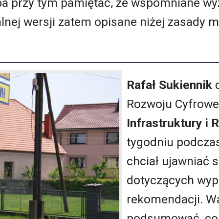
eba przy tym pamiętać, że wspomniane wy
alnej wersji zatem opisane niżej zasady 
Rafał Sukiennik
d
Rozwoju Cyfrow
Infrastruktury i
tygodniu podczas
chciał ujawniać 
dotyczących wy
rekomendacji. W
podsumować, co 