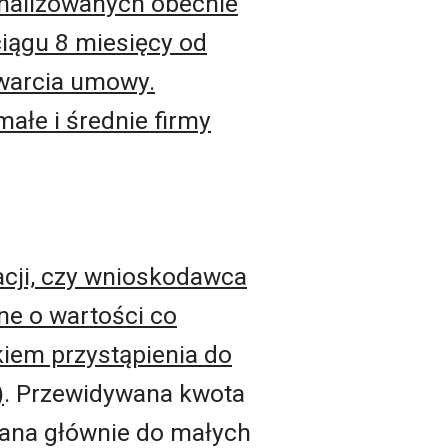
nalizowanych obecnie
ciągu 8 miesięcy od
awarcia umowy.
ałe i średnie firmy
acji, czy wnioskodawca
ne o wartości co
nkiem przystąpienia do
)
. Przewidywana kwota
owana głównie do małych