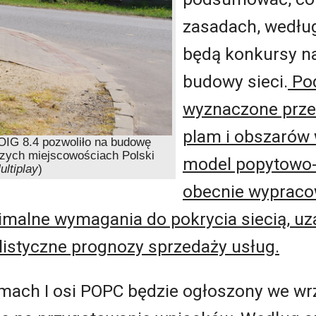
zasadach, wedłu
będą konkursy n
budowy sieci.
Po
wyznaczone prze
plam i obszarów 
IG 8.4 pozwoliło na budowę
szych miejscowościach Polski
model popytowo-
ultiplay
)
obecnie wypracow
nimalne wymagania do pokrycia siecią, u
alistyczne prognozy sprzedaży usług.
mach I osi POPC będzie ogłoszony we wrz