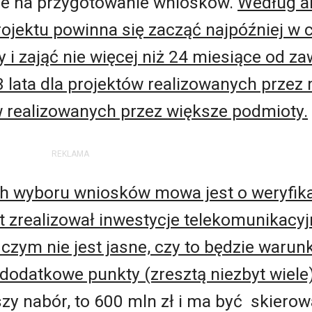
ące na przygotowanie wniosków.
Według a
ojektu powinna się zacząć najpóźniej w 
i zająć nie więcej niż 24 miesiące od z
lata dla projektów realizowanych przez m
ów realizowanych przez większe podmioty.
REKLAMA
ch wyboru wniosków mowa jest o weryfik
t zrealizował inwestycje telekomunikacyj
y czym nie jest jasne, czy to będzie waru
 dodatkowe punkty (zresztą niezbyt wiele
wszy nabór, to 600 mln zł i ma być skier