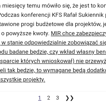
ka miesięcy temu mówiło się, że jest to ko
Podczas konferencji KFS Rafał Sukiennik p
awione progi budżetowe dla projektów, je
i o powyższe kwoty.
MIR chce zabezpieczy
w stanie odpowiedzialnie zobowiązać się 
odu badane będzie, czy wkład własny ben
wsparcie których wnioskował) nie przewy
żeli tak będzie, to wymagane będą dodat
zystkie projekty.
1
2
3
❯❯