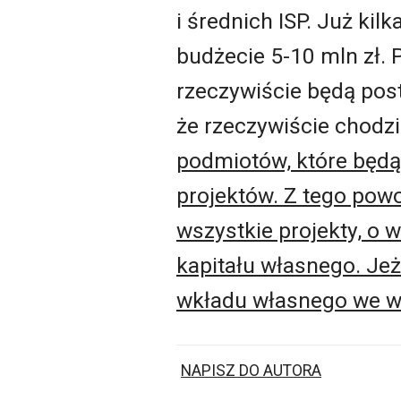
i średnich ISP. Już kil
budżecie 5-10 mln zł. 
rzeczywiście będą post
że rzeczywiście chodz
podmiotów, które będą 
projektów. Z tego pow
wszystkie projekty, o 
kapitału własnego. Je
wkładu własnego we ws
NAPISZ DO AUTORA