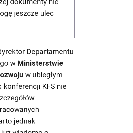
żej dokumenty nie
mogę jeszcze ulec
yrektor Departamentu
ego w
Ministerstwie
 Rozwoju
w ubiegłym
 konferencji KFS nie
szczegółów
pracowanych
arto jednak
już wiadomo o