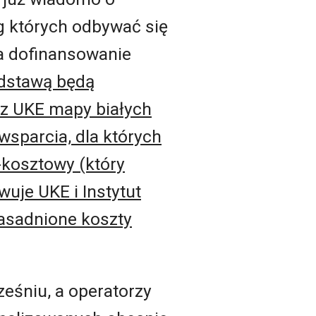
g których odbywać się
a dofinansowanie
dstawą będą
z UKE mapy białych
wsparcia, dla których
kosztowy (który
uje UKE i Instytut
zasadnione koszty
eśniu, a operatorzy