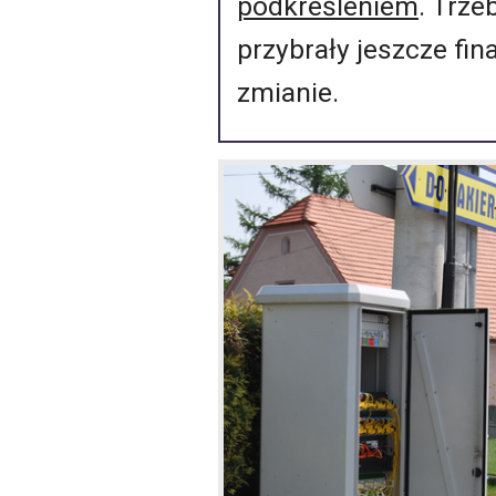
podkreśleniem
. Trz
przybrały jeszcze fin
zmianie.