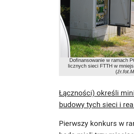
Dofinansowanie w ramach PO
licznych sieci FTTH w mniej
(
źr.fot.M
Łączności) określi mi
budowy tych sieci i re
Pierwszy konkurs w ra