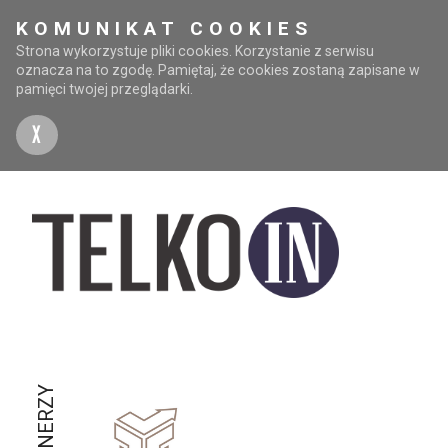
KOMUNIKAT COOKIES
Strona wykorzystuje pliki cookies. Korzystanie z serwisu
oznacza na to zgodę. Pamiętaj, że cookies zostaną zapisane w
pamięci twojej przeglądarki.
X
PARTNERZY