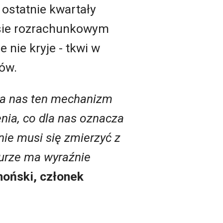
 ostatnie kwartały
resie rozrachunkowym
 nie kryje - tkwi w
tów.
 Dla nas ten mechanizm
nia, co dla nas oznacza
nie musi się zmierzyć z
turze ma wyraźnie
oński, członek