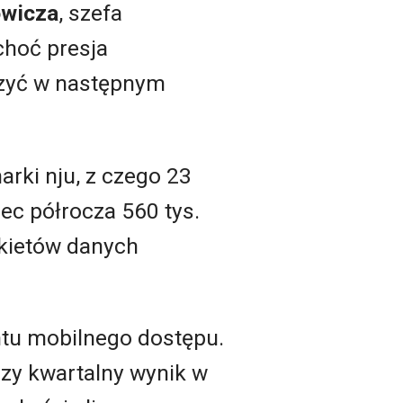
owicza
, szefa
choć presja
iczyć w następnym
rki nju, z czego 23
iec półrocza 560 tys.
akietów danych
ntu mobilnego dostępu.
pszy kwartalny wynik w