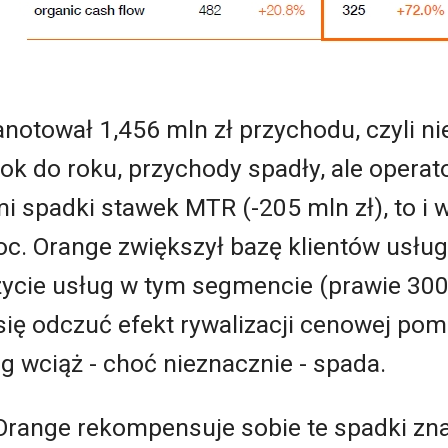
notował 1,456 mln zł przychodu, czyli nie
rok do roku, przychody spadły, ale operat
 spadki stawek MTR (-205 mln zł), to i w
oc. Orange zwiększył bazę klientów usług 
życie usług w tym segmencie (prawie 300 
ię odczuć efekt rywalizacji cenowej pom
g wciąż - choć nieznacznie - spada.
 Orange rekompensuje sobie te spadki 