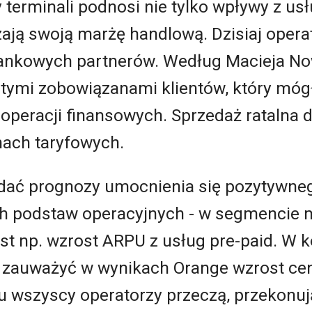
terminali podnosi nie tylko wpływy z usł
zają swoją marżę handlową. Dzisiaj opera
bankowych partnerów. Według Macieja N
t tymi zobowiązanami klientów, który mó
peracji finansowych. Sprzedaż ratalna d
nach taryfowych.
ać prognozy umocnienia się pozytywneg
ch podstaw operacyjnych - w segmencie 
st np. wzrost ARPU z usług pre-paid. W k
uż zauważyć w wynikach Orange wzrost c
u wszyscy operatorzy przeczą, przekonują