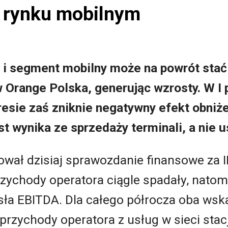
a rynku mobilnym
 i segment mobilny może na powrót stać
 Orange Polska, generując wzrosty. W I p
resie zaś zniknie negatywny efekt obniż
t wynika ze sprzedaży terminali, a nie u
wał dzisiaj sprawozdanie finansowe za II 
przychody operatora ciągle spadały, natom
a EBITDA. Dla całego półrocza oba wska
rzychody operatora z usług w sieci stacj