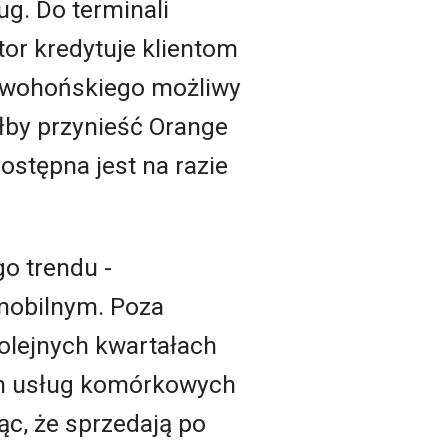
ug. Do terminali
tor kredytuje klientom
owohońskiego możliwy
głby przynieść Orange
ostępna jest na razie
o trendu -
mobilnym. Poza
olejnych kwartałach
en usług komórkowych
c, że sprzedają po