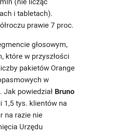
mln (nie licząc
ch i tabletach).
ółroczu prawie 7 proc.
segmencie głosowym,
 które w przyszłości
iczby pakietów Orange
rokopasmowych w
. Jak powiedział
Bruno
1,5 tys. klientów na
 na razie nie
nięcia Urzędu