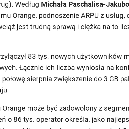
sług). Według
Michała Paschalisa-Jakub
omu Orange, podnoszenie ARPU z usług, 
wciąż jest trudną sprawą i ciężka na to l
rzyłączył 83 tys. nowych użytkowników ma
owych. Łącznie ich liczba wyniosła na kon
 połowę sierpnia zwiększenie do 3 GB p
ju.
du Orange może być zadowolony z segme
eń o 86 tys. operator określa, jako najle