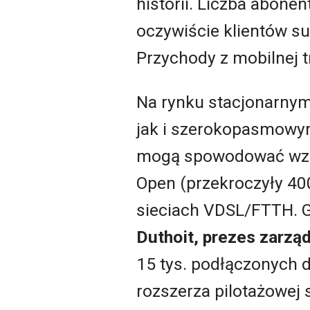
historii. Liczba abone
oczywiście klientów su
Przychody z mobilnej t
Na rynku stacjonarnym
jak i szerokopasmowym
mogą spowodować wzro
Open (przekroczyły 40
sieciach VDSL/FTTH. G
Duthoit, prezes zarzą
15 tys. podłączonych 
rozszerza pilotażowej 