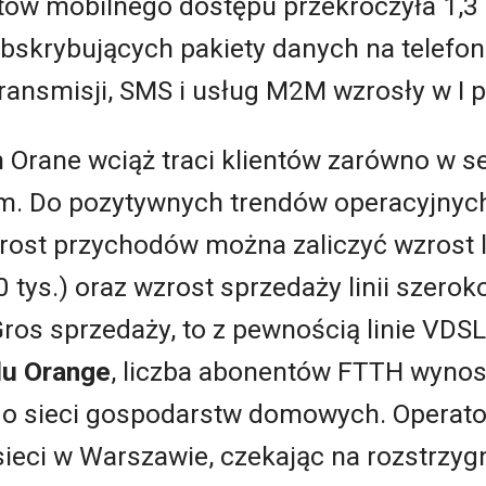
ntów mobilnego dostępu przekroczyła 1,3 
bskrybujących pakiety danych na telefona
ransmisji, SMS i usług M2M wzrosły w I p
 Orane wciąż traci klientów zarówno w 
. Do pozytywnych trendów operacyjnych,
st przychodów można zaliczyć wzrost l
0 tys.) oraz wzrost sprzedaży linii sze
ros sprzedaży, to z pewnością linie VDSL
du Orange
, liczba abonentów FTTH wynosi 
do sieci gospodarstw domowych. Operator
sieci w Warszawie, czekając na rozstrzyg