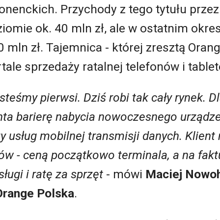
onenckich. Przychody z tego tytułu przez
ziomie ok. 40 mln zł, ale w ostatnim ok
 mln zł. Tajemnica - której zresztą Orange
tale sprzedaży ratalnej telefonów i table
jesteśmy pierwsi. Dziś robi tak cały rynek.
enta barierę nabycia nowoczesnego urządze
 usług mobilnej transmisji danych. Klient 
w - ceną początkowo terminala, a na fak
ługi i ratę za sprzęt
- mówi
Maciej Nowoh
Orange Polska
.