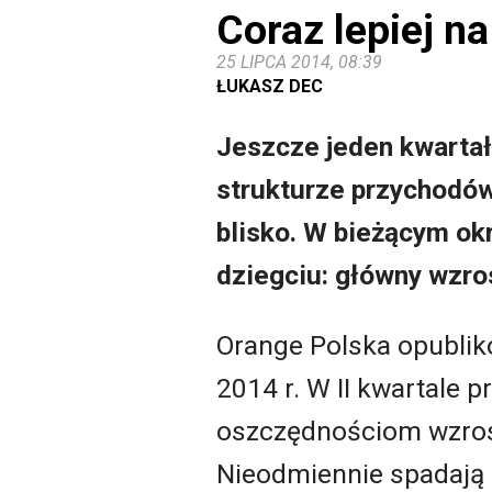
Coraz lepiej n
25 LIPCA 2014, 08:39
ŁUKASZ DEC
Jeszcze jeden kwartał
strukturze przychodów
blisko. W bieżącym ok
dziegciu: główny wzros
Orange Polska opubliko
2014 r. W II kwartale 
oszczędnościom wzrosł
Nieodmiennie spadają p