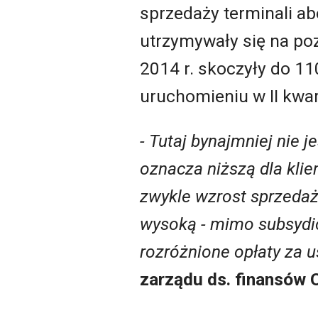
sprzedaży terminali ab
utrzymywały się na po
2014 r. skoczyły do 110
uruchomieniu w II kwar
- Tutaj bynajmniej nie 
oznacza niższą dla kli
zwykle wzrost sprzedaży
wysoką - mimo subsydió
rozróżnione opłaty za us
zarządu ds. finansów 