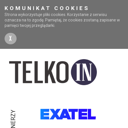
KOMUNIKAT COOKIES
Strona wykorzystuje pliki cookies. Korzystanie z serwisu
oznacza na to zgodę. Pamiętaj, że cookies zostaną zapisane w
pamięci twojej przeglądarki.
X
PARTNERZY