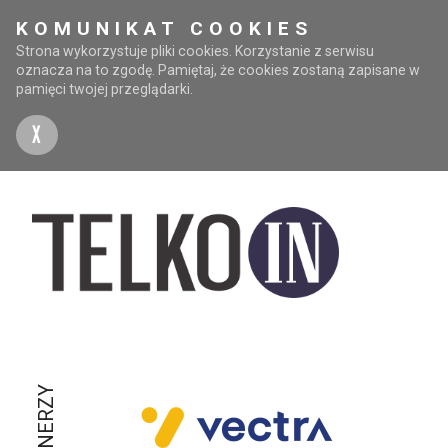
KOMUNIKAT COOKIES
Strona wykorzystuje pliki cookies. Korzystanie z serwisu
oznacza na to zgodę. Pamiętaj, że cookies zostaną zapisane w
pamięci twojej przeglądarki.
X
PARTNERZY