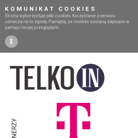
KOMUNIKAT COOKIES
Strona wykorzystuje pliki cookies. Korzystanie z serwisu
oznacza na to zgodę. Pamiętaj, że cookies zostaną zapisane w
pamięci twojej przeglądarki.
X
PARTNERZY