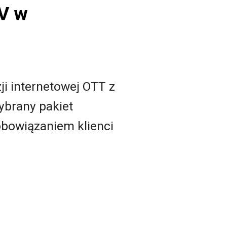
TV w
i internetowej OTT z
brany pakiet
obowiązaniem klienci