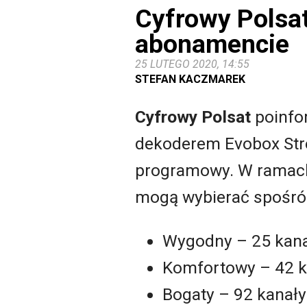
Cyfrowy Polsa
abonamencie
25 LUTEGO 2020, 14:55
STEFAN KACZMAREK
Cyfrowy Polsat
poinfor
dekoderem Evobox Str
programowy. W ramach 
mogą wybierać spośró
Wygodny – 25 kana
Komfortowy – 42 ka
Bogaty – 92 kanały