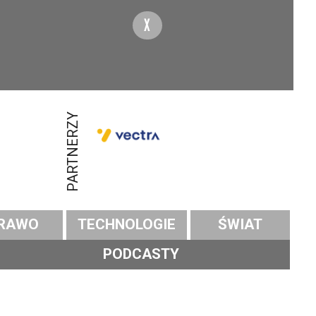
X
PARTNERZY
RAWO
TECHNOLOGIE
ŚWIAT
PODCASTY