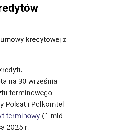
kredytów
. umowy kredytowej z
kredytu
ta na 30 września
dytu terminowego
 Polsat i Polkomtel
yt terminowy
(1 mld
a 2025 r.