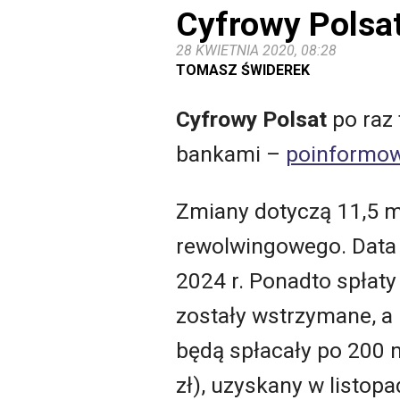
Cyfrowy Polsat
28 KWIETNIA 2020, 08:28
TOMASZ ŚWIDEREK
Cyfrowy Polsat
po raz 
bankami –
poinformow
Zmiany dotyczą 11,5 m
rewolwingowego. Data 
2024 r. Ponadto spłaty
zostały wstrzymane, a
będą spłacały po 200 m
zł), uzyskany w listop