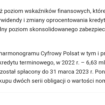
eż poziom wskaźników finansowych, któr
widendy i zmiany oprocentowania kredytó
ny poziom skonsolidowanego zabezpiec
harmonogramu Cyfrowy Polsat w tym i pr
 kredytu terminowego, w 2022 r. – 6,63 m
został spłacony do 31 marca 2023 r. Pona
upu dwóch serii obligacji o wartości nom