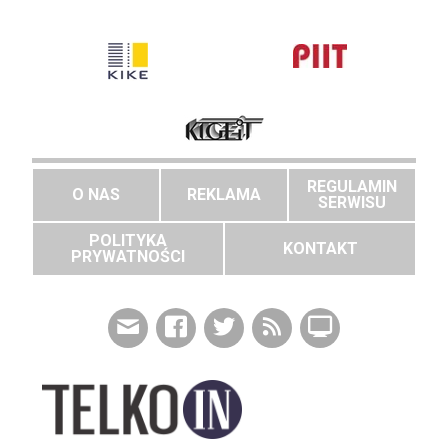
REGULAMIN
O NAS
REKLAMA
SERWISU
POLITYKA
KONTAKT
PRYWATNOŚCI