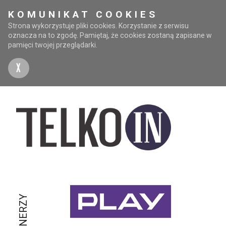
KOMUNIKAT COOKIES
Strona wykorzystuje pliki cookies. Korzystanie z serwisu
oznacza na to zgodę. Pamiętaj, że cookies zostaną zapisane w
pamięci twojej przeglądarki.
X
PARTNERZY