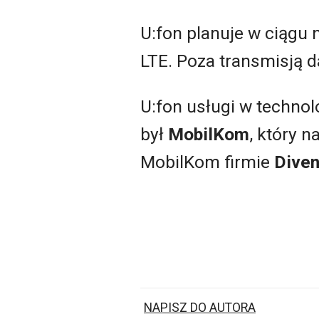
U:fon planuje w ciągu 
LTE. Poza transmisją 
U:fon usługi w techno
był
MobilKom
, który n
MobilKom firmie
Diven
NAPISZ DO AUTORA