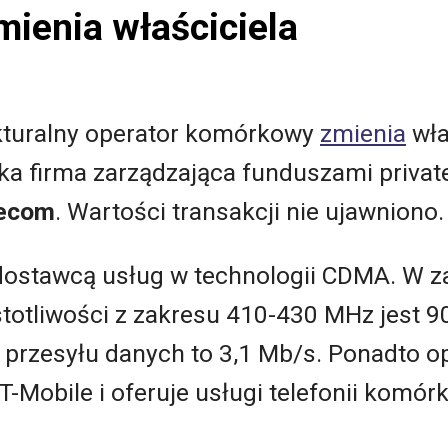
mienia właściciela
rukturalny operator komórkowy
zmienia
wła
ska firma zarządzająca funduszami private
lecom
. Wartości transakcji nie ujawniono.
dostawcą usług w technologii CDMA. W zas
otliwości z zakresu 410-430 MHz jest 90
przesyłu danych to 3,1 Mb/s. Ponadto 
-Mobile i oferuje usługi telefonii komó