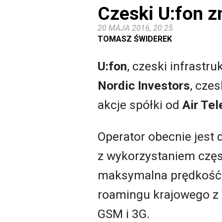
Czeski U:fon z
20 MAJA 2016, 20:25
TOMASZ ŚWIDEREK
U:fon
, czeski infrast
Nordic Investors
, cze
akcje spółki od
Air Te
Operator obecnie jest 
z wykorzystaniem częst
maksymalna prędkość 
roamingu krajowego z T
GSM i 3G.