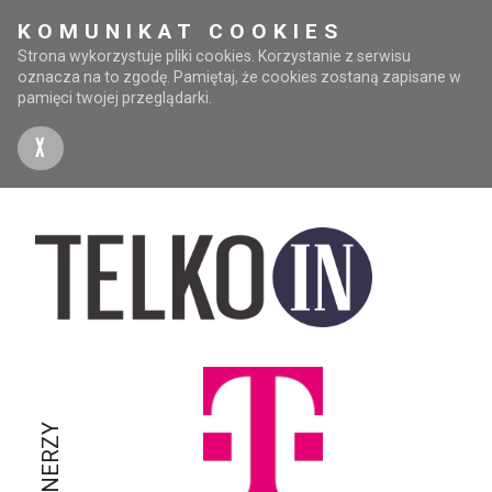
KOMUNIKAT COOKIES
Strona wykorzystuje pliki cookies. Korzystanie z serwisu
oznacza na to zgodę. Pamiętaj, że cookies zostaną zapisane w
pamięci twojej przeglądarki.
X
PARTNERZY