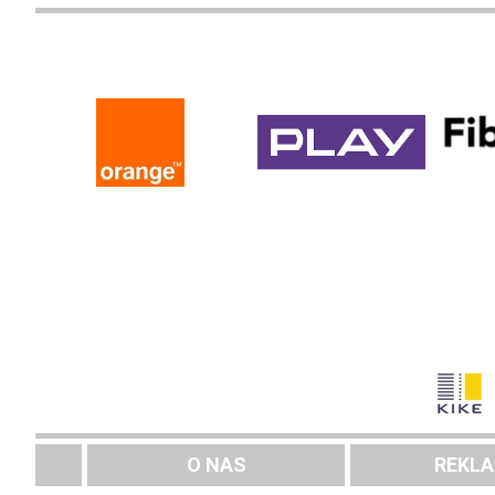
O NAS
REKL