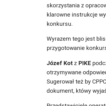
skorzystania z opracow
klarowne instrukcje w
konkursu.
Wyrazem tego jest bli
przygotowanie konkur
Józef Kot
z
PIKE
podcz
otrzymywane odpowiedz
Sugerował też by CPPC
dokument, któwy wyjaś
Przedstawiciele operato