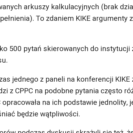
anych arkuszy kalkulacyjnych (brak dzia
ypełnienia). To zdaniem KIKE argumenty
sko 500 pytań skierowanych do instytucj
su.
as jednego z paneli na konferencji KIKE
i z CPPC na podobne pytania często różn
 opracowała na ich podstawie jednolity,
niać będzie wątpliwości.
rów podczas dyskusji skrażyli się też, że