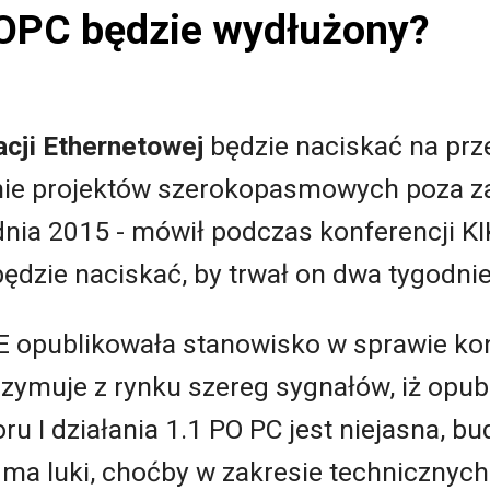
OPC będzie wydłużony?
cji Ethernetowej
będzie naciskać na prz
ie projektów szerokopasmowych poza za
dnia 2015 - mówił podczas konferencji K
będzie naciskać, by trwał on dwa tygodnie
KE opublikowała stanowisko w sprawie k
otrzymuje z rynku szereg sygnałów, iż opu
 I działania 1.1 PO PC jest niejasna, bud
i ma luki, choćby w zakresie technicznyc