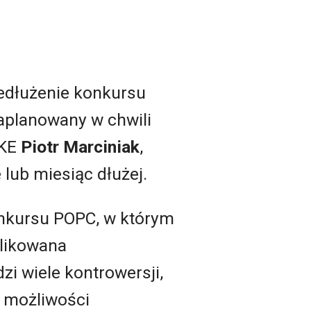
edłużenie konkursu
planowany w chwili
IKE
Piotr Marciniak
,
 lub miesiąc dłużej.
onkursu POPC, w którym
blikowana
zi wiele kontrowersji,
h możliwości