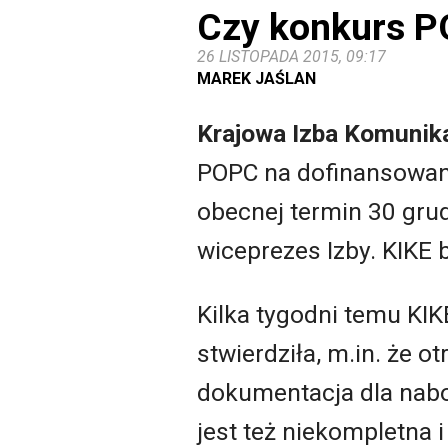
Czy konkurs P
26 LISTOPADA 2015, 09:17
MAREK JAŚLAN
Krajowa Izba Komunika
POPC na dofinansowan
obecnej termin 30 gru
wiceprezes Izby. KIKE 
Kilka tygodni temu KI
stwierdziła, m.in. że 
dokumentacja dla naboru
jest też niekompletna 