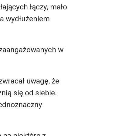
łających łączy, mało
 za wydłużeniem
i zaangażowanych w
 zwracał uwagę, że
ią się od siebie.
 jednoznaczny
 na niektóre z