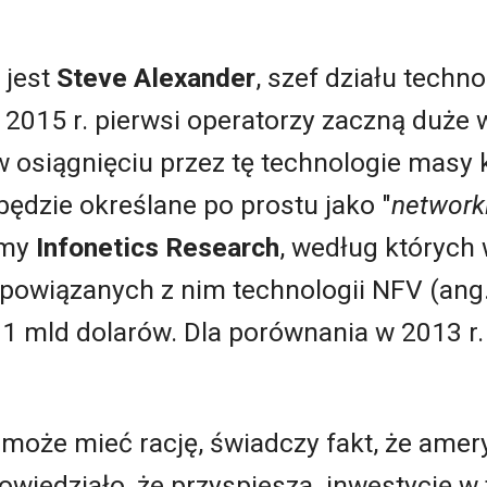
 jest
Steve Alexander
, szef działu techn
 2015 r. pierwsi operatorzy zaczną duże 
 w osiągnięciu przez tę technologie masy
 będzie określane po prostu jako "
network
rmy
Infonetics Research
, według których 
 powiązanych z nim technologii NFV (ang
11 mld dolarów. Dla porównania w 2013 r.
 może mieć rację, świadczy fakt, że ame
owiedziało, że przyspiesza inwestycję w