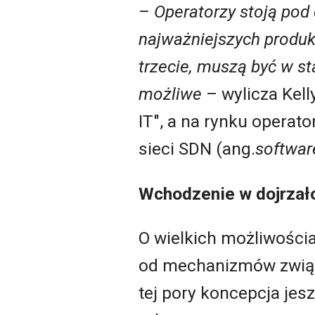
– Operatorzy stoją pod 
najważniejszych produkt
trzecie, muszą być w st
możliwe
– wylicza Kell
IT", a na rynku operato
sieci SDN (ang.
softwar
Wchodzenie w dojrzał
O wielkich możliwościa
od mechanizmów związa
tej pory koncepcja jes