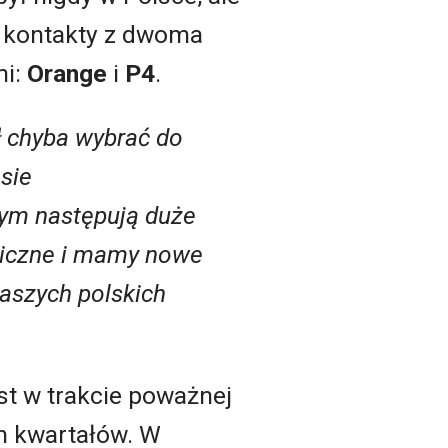
a kontakty z dwoma
mi:
Orange
i
P4
.
ł chyba wybrać do
esie
ym następują duże
giczne i mamy nowe
aszych polskich
st w trakcie poważnej
ch kwartałów. W