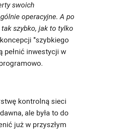
erty swoich
gólnie operacyjne. A po
ak szybko, jak to tylko
 koncepcji "szybkiego
ą pełnić inwestycji w
ne programowo.
rstwę kontrolną sieci
awna, ale była to do
ienić już w przyszłym