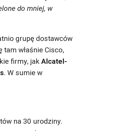
elone do mniej, w
tatnio grupę dostawców
ę tam właśnie Cisco,
kie firmy, jak
Alcatel-
ks
. W sumie w
tów na 30 urodziny.