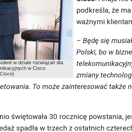
podkreśla, że m
ważnymi klienta
– Będę się musia
Polski, bo w bizn
telekomunikacyjn
sident
w dziale rozwiązań dla
nikacyjnych w Cisco
zmiany technolo
.Cisco
)
etowania. To może zainteresować także n
.
tnio świętowała 30 rocznicę powstania, je
zedaż spadła w trzech z ostatnich cztere