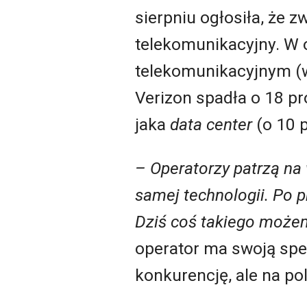
sierpniu ogłosiła, że z
telekomunikacyjny. W 
telekomunikacyjnym (w
Verizon spadła o 18 pr
jaka
data center
(o 10 p
– Operatorzy patrzą na 
samej technologii. Po p
Dziś coś takiego moż
operator ma swoją spec
konkurencję, ale na po