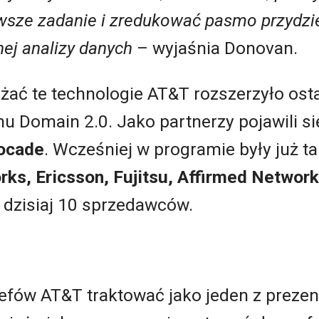
rwsze zadanie i zredukować pasmo przydzi
j analizy danych
– wyjaśnia Donovan.
żać te technologie AT&T rozszerzyło os
 Domain 2.0. Jako partnerzy pojawili si
ocade
. Wcześniej w programie były już ta
rks, Ericsson, Fujitsu, Affirmed Networ
 dzisiaj 10 sprzedawców.
efów AT&T traktować jako jeden z prezen