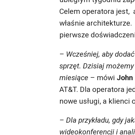
Celem operatora jest, a
właśnie architekturze.
pierwsze doświadczeni
–
Wcześniej, aby dodać 
sprzęt. Dzisiaj możemy
miesiące
– mówi
John
AT&T. Dla operatora j
nowe usługi, a klienci 
– Dla przykładu, gdy ja
wideokonferencji i ana