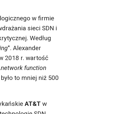
ologicznego w firmie
wdrażania sieci SDN i
 krytycznej. Według
ing
". Alexander
w 2018 r. wartość
.
network function
 było to mniej niż 500
rykańskie
AT&T
w
 technologię SDN.