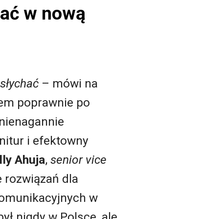
wać w nową
 słychać
– mówi na
iem poprawnie po
 nienagannie
itur i efektowny
lly Ahuja
,
senior vice
e rozwiązań dla
komunikacyjnych w
był nigdy w Polsce, ale