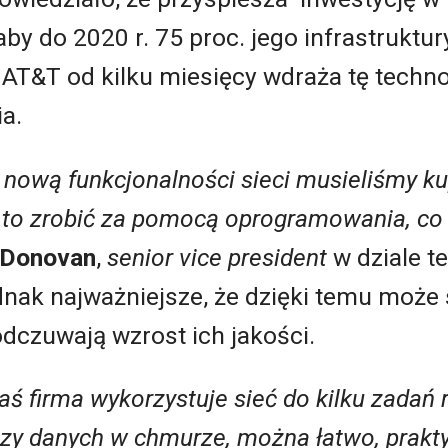
by do 2020 r. 75 proc. jego infrastruktury
 AT&T od kilku miesięcy wdraża tę technol
a.
nową funkcjonalności sieci musieliśmy ku
 to zrobić za pomocą oprogramowania, co t
 Donovan
,
senior vice president
w dziale te
ednak najważniejsze, że dzięki temu moż
odczuwają wzrost ich jakości.
kaś firma wykorzystuje sieć do kilku zadań
lizy danych w chmurze, można łatwo, prakt