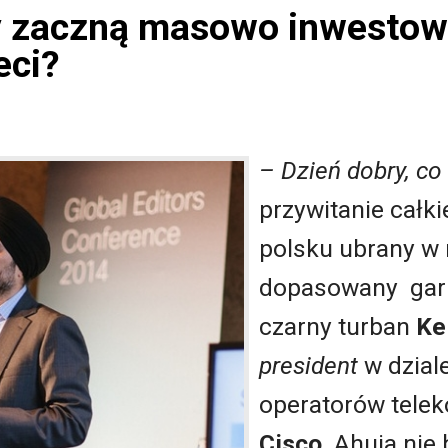
y zaczną masowo inwesto
eci?
– Dzień dobry, co
przywitanie całk
polsku ubrany w
dopasowany garn
czarny turban
Ke
president
w dzial
operatorów tele
Cisco
. Ahuja nie 