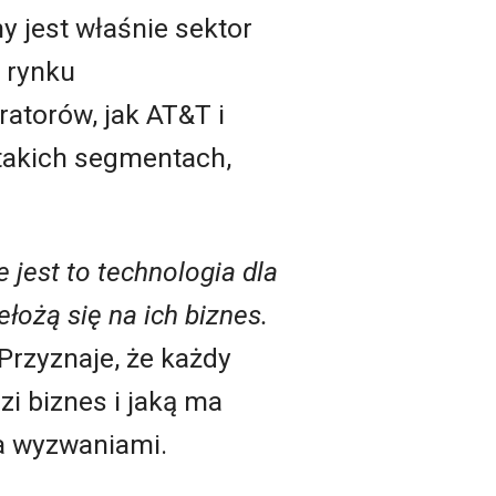
y jest właśnie sektor
 rynku
atorów, jak AT&T i
 takich segmentach,
 jest to technologia dla
łożą się na ich biznes.
Przyznaje, że każdy
i biznes i jaką ma
ma wyzwaniami.