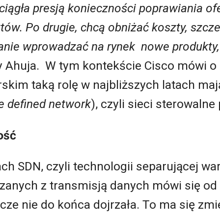
ciągła presją konieczności poprawiania of
ów. Po drugie, chcą obniżać koszty, szcze
anie wprowadzać na rynek nowe produkty, t
y Ahuja. W tym kontekście Cisco mówi o
rskim taką rolę w najbliższych latach maj
e defined network
), czyli sieci sterowal
ość
ch SDN, czyli technologii separującej wa
nych z transmisją danych mówi się od d
zcze nie do końca dojrzała. To ma się zm