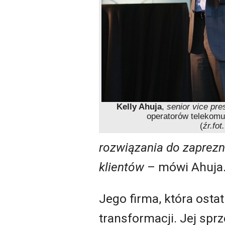
Kelly Ahuja
,
senior vice pre
operatorów telekomu
(
źr.fot
rozwiązania do zaprezn
klientów
– mówi Ahuja
Jego firma, która osta
transformacji. Jej spr