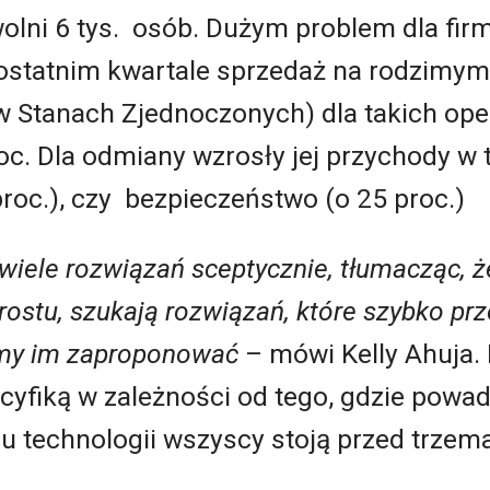
wolni 6 tys. osób. Dużym problem dla firm
ostatnim kwartale sprzedaż na rodzimym
 Stanach Zjednoczonych) dla takich oper
oc. Dla odmiany wzrosły jej przychody w
roc.), czy bezpieczeństwo (o 25 proc.)
wiele rozwiązań sceptycznie, tłumacząc, że
rostu, szukają rozwiązań, które szybko prze
emy im zaproponować
– mówi Kelly Ahuja. 
yfiką w zależności od tego, gdzie powadz
lu technologii wszyscy stoją przed trze