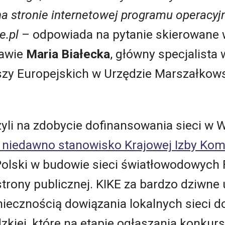
a stronie internetowej programu operacyj
e.pl
– odpowiada na pytanie skierowane 
rawie
Maria Białecka
, główny specjalista
zy Europejskich w Urzędzie Marszałko
zyli na zdobycie dofinansowania sieci w 
niedawno stanowisko Krajowej Izby Komu
 Polski w budowie sieci światłowodowych
strony publicznej. KIKE za bardzo dziwn
iecznością dowiązania lokalnych sieci 
zkiej, które na etapie ogłaszania konkur