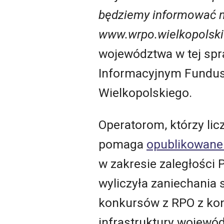
będziemy informować n
www.wrpo.wielkopolski
województwa w tej sp
Informacyjnym Fundus
Wielkopolskiego.
Operatorom, którzy lic
pomaga
opublikowane 
w zakresie zaległości
wyliczyła zaniechania 
konkursów z RPO z kon
infrastruktury wojewód