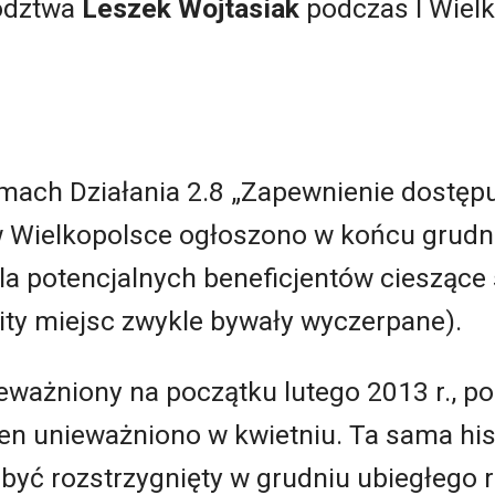
ództwa
Leszek Wojtasiak
podczas I Wiel
mach Działania 2.8 „Zapewnienie dostępu
Wielkopolsce ogłoszono w końcu grudnia
la potencjalnych beneficjentów cieszące
ity miejsc zwykle bywały wyczerpane).
eważniony na początku lutego 2013 r., po
n unieważniono w kwietniu. Ta sama hist
 być rozstrzygnięty w grudniu ubiegłego 