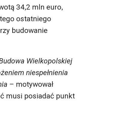
wotą 34,2 mln euro,
tego ostatniego
rzy budowanie
 "Budowa Wielkopolskiej
ożeniem niespełnienia
nia
– motywował
ieć musi posiadać punkt