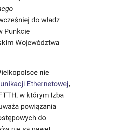
nego
wcześniej do władz
 w Punkcie
wskim Województwa
Wielkopolsce nie
nikacji Ethernetowej
,
 FTTH, w którym Izba
e uważa powiązania
dostępowych do
sów nie są nawet