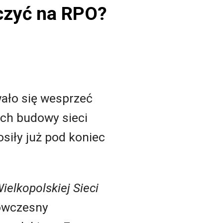
iczyć na RPO?
wało się wesprzeć
ach budowy sieci
siły już pod koniec
elkopolskiej Sieci
ówczesny