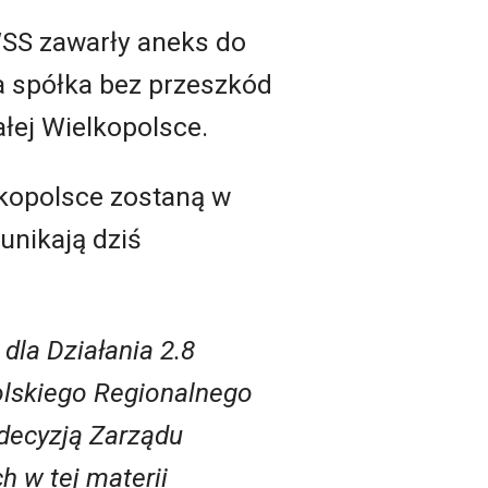
SS zawarły aneks do
a spółka bez przeszkód
ej Wielkopolsce.
elkopolsce zostaną w
nikają dziś
dla Działania 2.8
lskiego Regionalnego
decyzją Zarządu
 w tej materii