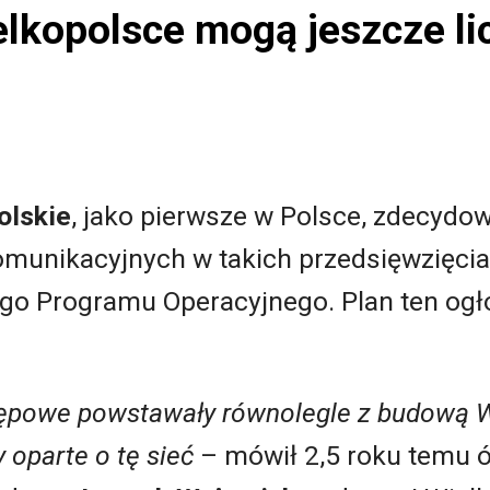
elkopolsce mogą jeszcze l
olskie
, jako pierwsze w Polsce, zdecydo
omunikacyjnych w takich przedsięwzięci
go Programu Operacyjnego. Plan ten ogło
ępowe powstawały równolegle z budową Wi
 oparte o tę sieć
– mówił 2,5 roku temu 