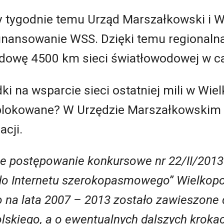
 tygodnie temu Urząd Marszałkowski i W
nansowanie WSS. Dzięki temu regionaln
owę 4500 km sieci światłowodowej w cał
dki na wsparcie sieci ostatniej mili w Wi
blokowane? W Urzędzie Marszałkowskim u
cji.
że postępowanie konkursowe nr 22/II/2013 
do Internetu szerokopasmowego” Wielkopo
na lata 2007 – 2013 zostało zawieszone 
kiego, a o ewentualnych dalszych krokach