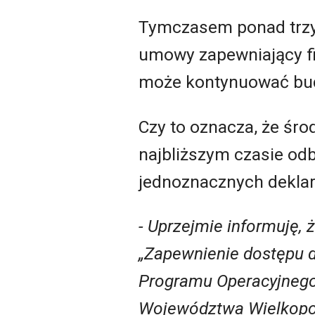
Tymczasem ponad trzy
umowy zapewniający fi
może kontynuować bud
Czy to oznacza, że śro
najbliższym czasie od
jednoznacznych deklara
- Uprzejmie informuję, 
„Zapewnienie dostępu 
Programu Operacyjnego 
Województwa Wielkopols