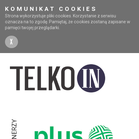
KOMUNIKAT COOKIES
Strona wykorzystuje pliki cookies. Korzystanie z serwisu
oznacza na to zgodę. Pamiętaj, że cookies zostaną zapisane w
pamięci twojej przeglądarki.
X
PARTNERZY