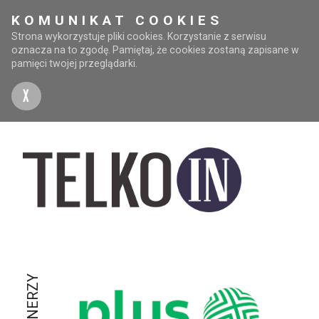
KOMUNIKAT COOKIES
Strona wykorzystuje pliki cookies. Korzystanie z serwisu
oznacza na to zgodę. Pamiętaj, że cookies zostaną zapisane w
pamięci twojej przeglądarki.
X
PARTNERZY