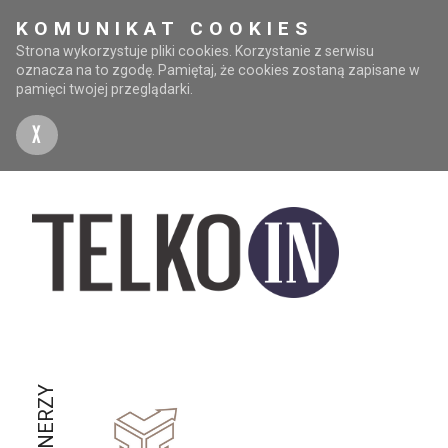
KOMUNIKAT COOKIES
Strona wykorzystuje pliki cookies. Korzystanie z serwisu
oznacza na to zgodę. Pamiętaj, że cookies zostaną zapisane w
pamięci twojej przeglądarki.
X
PARTNERZY