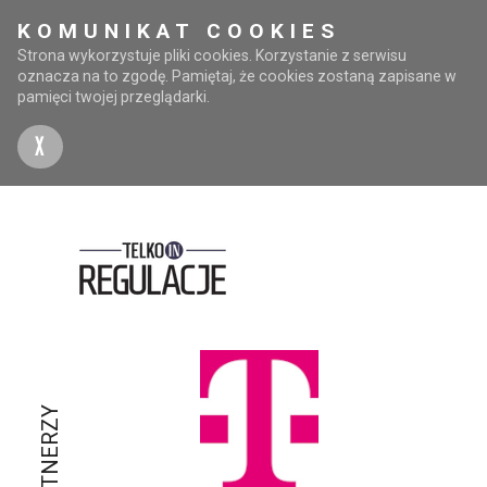
KOMUNIKAT COOKIES
Strona wykorzystuje pliki cookies. Korzystanie z serwisu
oznacza na to zgodę. Pamiętaj, że cookies zostaną zapisane w
pamięci twojej przeglądarki.
X
PARTNERZY