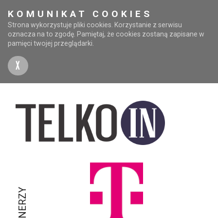
KOMUNIKAT COOKIES
Strona wykorzystuje pliki cookies. Korzystanie z serwisu
oznacza na to zgodę. Pamiętaj, że cookies zostaną zapisane w
pamięci twojej przeglądarki.
X
PARTNERZY