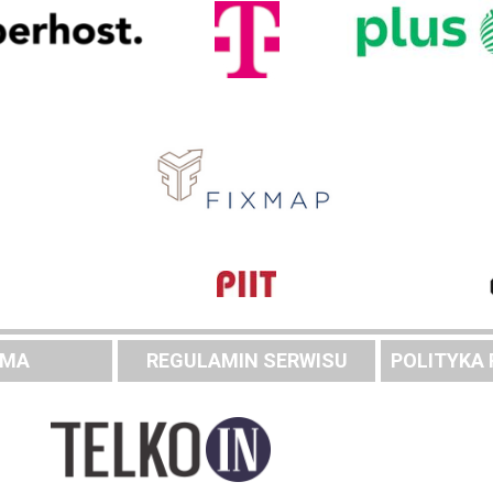
AMA
REGULAMIN SERWISU
POLITYKA