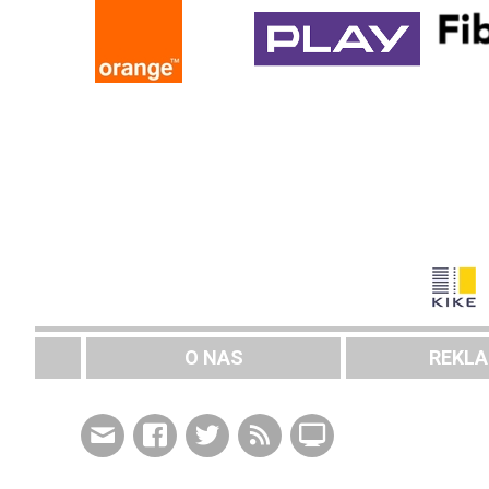
O NAS
REKL