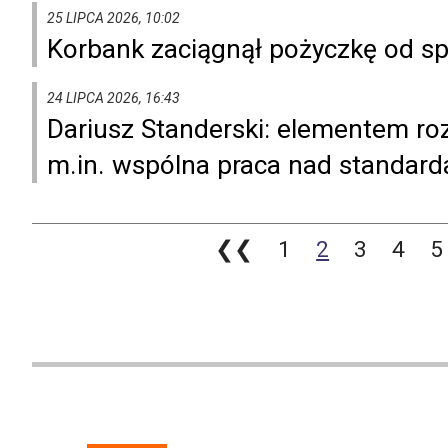
25 LIPCA 2026, 10:02
Korbank zaciągnął pożyczkę od spó
24 LIPCA 2026, 16:43
Dariusz Standerski: elementem r
m.in. wspólna praca nad standard
❮❮
1
2
3
4
5