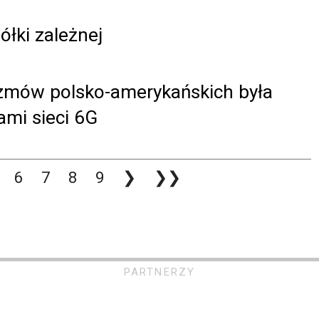
łki zależnej
ozmów polsko-amerykańskich była
ami sieci 6G
6
7
8
9
❯
❯❯
PARTNERZY