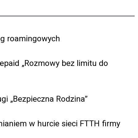
sług roamingowych
repaid „Rozmowy bez limitu do
ugi „Bezpieczna Rodzina”
nianiem w hurcie sieci FTTH firmy