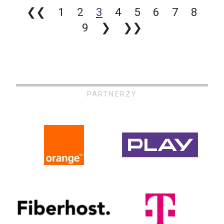
❮❮
1
2
3
4
5
6
7
8
9
❯
❯❯
PARTNERZY