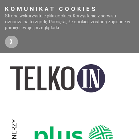
KOMUNIKAT COOKIES
Strona wykorzystuje pliki cookies. Korzystanie z serwisu
oznacza na to zgodę. Pamiętaj, że cookies zostaną zapisane w
pamięci twojej przeglądarki.
X
PARTNERZY