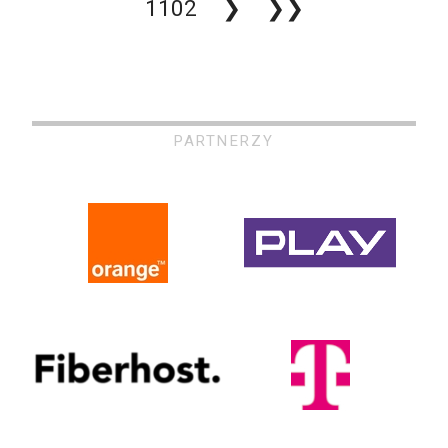
1102
❯
❯❯
PARTNERZY