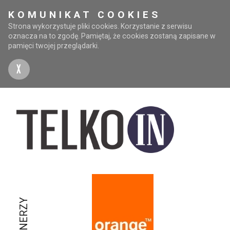
KOMUNIKAT COOKIES
Strona wykorzystuje pliki cookies. Korzystanie z serwisu
oznacza na to zgodę. Pamiętaj, że cookies zostaną zapisane w
pamięci twojej przeglądarki.
X
PARTNERZY