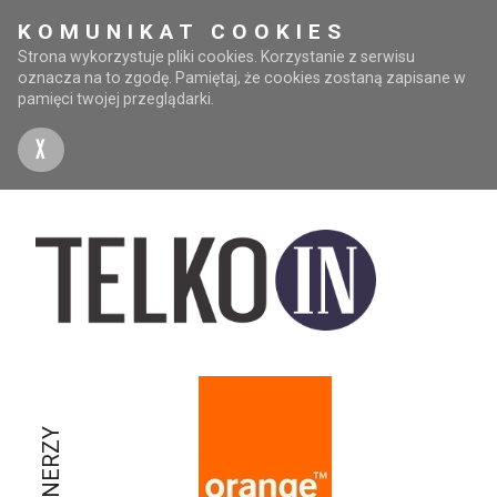
KOMUNIKAT COOKIES
Strona wykorzystuje pliki cookies. Korzystanie z serwisu
oznacza na to zgodę. Pamiętaj, że cookies zostaną zapisane w
pamięci twojej przeglądarki.
X
PARTNERZY