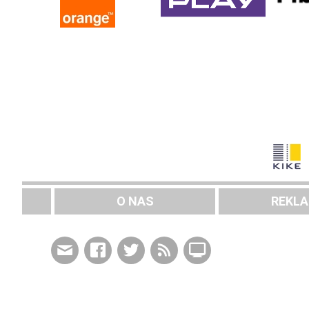
O NAS
REKL