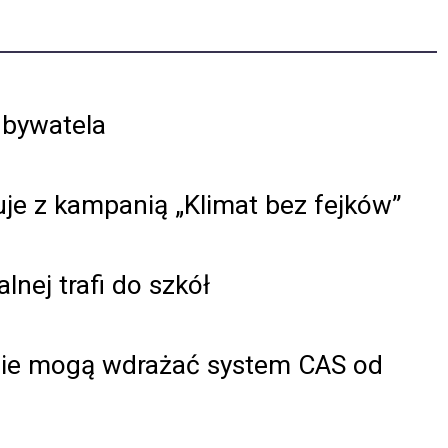
bywatela
uje z kampanią „Klimat bez fejków”
nej trafi do szkół
mie mogą wdrażać system CAS od