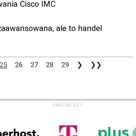
wania Cisco IMC
 zaawansowana, ale to handel
25
26
27
28
29
❯
❯❯
PARTNERZY