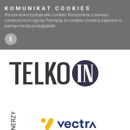
KOMUNIKAT COOKIES
Strona wykorzystuje pliki cookies. Korzystanie z serwisu
oznacza na to zgodę. Pamiętaj, że cookies zostaną zapisane w
pamięci twojej przeglądarki.
X
PARTNERZY