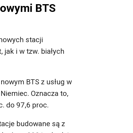
 nowymi BTS
nowych stacji
ak i w tzw. białych
ki nowym BTS z usług w
 Niemiec. Oznacza to,
c. do 97,6 proc.
tacje budowane są z