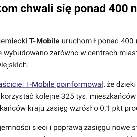
kom chwali się ponad 400
niemiecki
T-Mobile
uruchomił ponad 400 
e wybudowano zarówno w centrach miast, j
iejskich.
aściciel T-Mobile poinformował
, że dzię
skorzystać kolejne 325 tys. mieszkańców
zkańców kraju zasięg wzrósł o 0,1 pkt pro
emności sieci i poprawą zasięgu nowe s