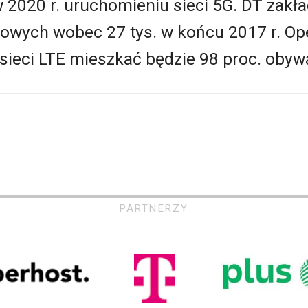
020 r. uruchomieniu sieci 5G. DT zakład
azowych wobec 27 tys. w końcu 2017 r. Op
 sieci LTE mieszkać będzie 98 proc. obywa
PARTNERZY