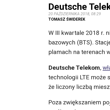
Deutsche Tele
20 PAŹDZIERNIKA 2018, 08:29
TOMASZ ŚWIDEREK
W III kwartale 2018 r. 
bazowych (BTS). Stacj
plamach na terenach w
Deutsche Telekom
,
wł
technologii LTE może 
że liczony liczbą mies
Poza zwiększaniem poj