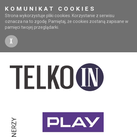
KOMUNIKAT COOKIES
Strona wykorzystuje pliki cookies. Korzystanie z serwisu
oznacza na to zgodę. Pamiętaj, że cookies zostaną zapisane w
pamięci twojej przeglądarki.
X
PARTNERZY