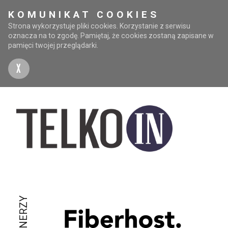
KOMUNIKAT COOKIES
Strona wykorzystuje pliki cookies. Korzystanie z serwisu
oznacza na to zgodę. Pamiętaj, że cookies zostaną zapisane w
pamięci twojej przeglądarki.
X
PARTNERZY