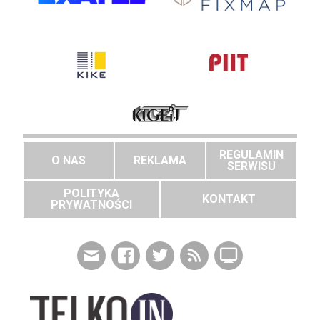
REGULAMIN
O NAS
REKLAMA
SERWISU
POLITYKA
KONTAKT
PRYWATNOŚCI