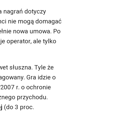
a nagrań dotyczy
enci nie mogą domagać
pełnie nowa umowa. Po
 operator, ale tylko
wet słuszna. Tyle że
agowany. Gra idzie o
 2007 r. o ochronie
znego przychodu.
j
(do 3 proc.