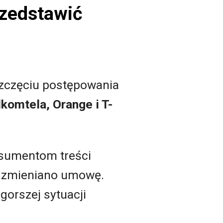
rzedstawić
zczęciu postępowania
komtela, Orange i T-
onsumentom treści
ź zmieniano umowę.
 gorszej sytuacji