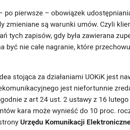
 – po pierwsze – obowiązek udostępniani
dy zmieniane są warunki umów. Czyli kli
rań tych zapisów, gdy była zawierana zu
 być nie całe nagranie, które przechowuje
idea stojąca za działaniami UOKiK jest na
elekomunikacyjnego jest niefortunnie zred
godnie z art 24 ust. 2 ustawy z 16 lutego
ntów kara może wynieść do 10 proc. roc
 strony
Urzędu Komunikacji Elektroniczne