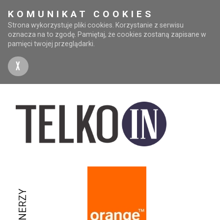
KOMUNIKAT COOKIES
Strona wykorzystuje pliki cookies. Korzystanie z serwisu
oznacza na to zgodę. Pamiętaj, że cookies zostaną zapisane w
pamięci twojej przeglądarki.
X
PARTNERZY