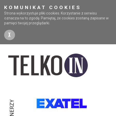
KOMUNIKAT COOKIES
Strona wykorzystuje pliki cookies. Korzystanie z serwisu
oznacza na to zgodę. Pamiętaj, że cookies zostaną zapisane w
pamięci twojej przeglądarki.
X
PARTNERZY