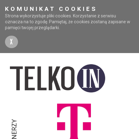
KOMUNIKAT COOKIES
Strona wykorzystuje pliki cookies. Korzystanie z serwisu
oznacza na to zgodę. Pamiętaj, że cookies zostaną zapisane w
pamięci twojej przeglądarki.
X
PARTNERZY