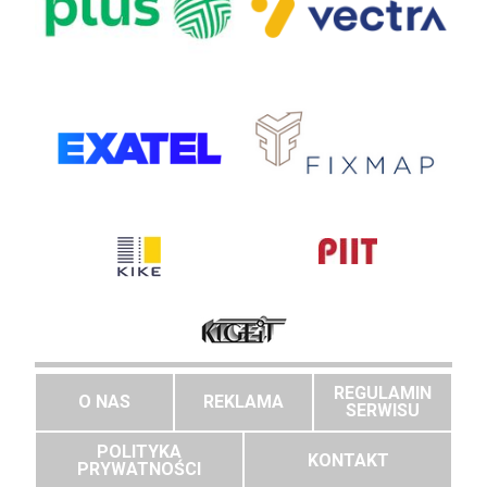
REGULAMIN
O NAS
REKLAMA
SERWISU
POLITYKA
KONTAKT
PRYWATNOŚCI