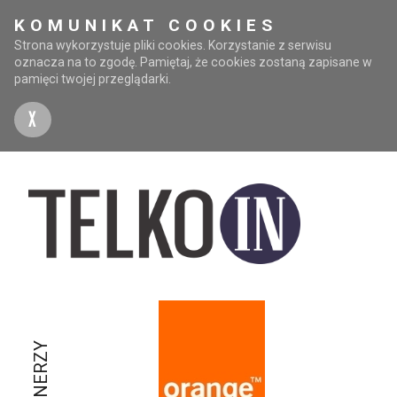
KOMUNIKAT COOKIES
Strona wykorzystuje pliki cookies. Korzystanie z serwisu
oznacza na to zgodę. Pamiętaj, że cookies zostaną zapisane w
pamięci twojej przeglądarki.
X
PARTNERZY