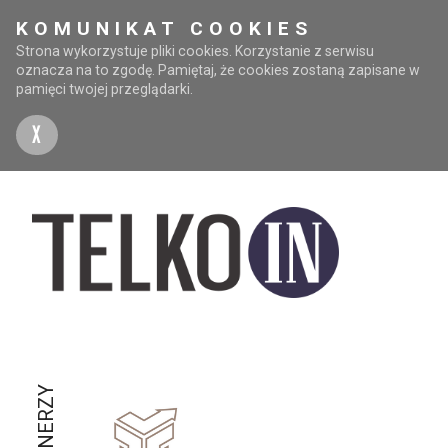
KOMUNIKAT COOKIES
Strona wykorzystuje pliki cookies. Korzystanie z serwisu
oznacza na to zgodę. Pamiętaj, że cookies zostaną zapisane w
pamięci twojej przeglądarki.
X
PARTNERZY