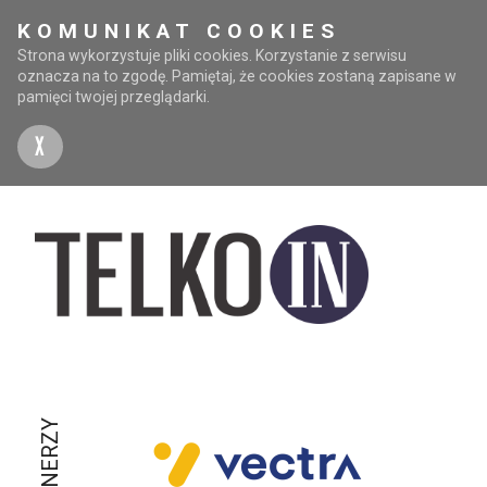
KOMUNIKAT COOKIES
Strona wykorzystuje pliki cookies. Korzystanie z serwisu
oznacza na to zgodę. Pamiętaj, że cookies zostaną zapisane w
pamięci twojej przeglądarki.
X
PARTNERZY