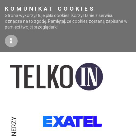
KOMUNIKAT COOKIES
Strona wykorzystuje pliki cookies. Korzystanie z serwisu
oznacza na to zgodę. Pamiętaj, że cookies zostaną zapisane w
pamięci twojej przeglądarki.
X
PARTNERZY