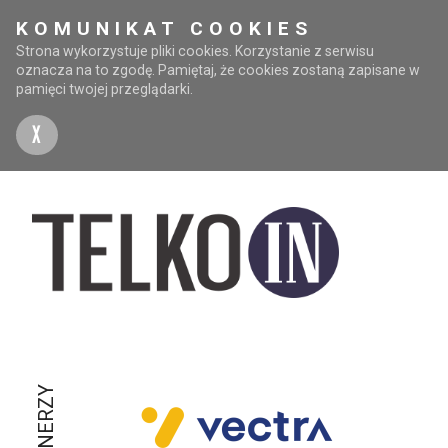
KOMUNIKAT COOKIES
Strona wykorzystuje pliki cookies. Korzystanie z serwisu
oznacza na to zgodę. Pamiętaj, że cookies zostaną zapisane w
pamięci twojej przeglądarki.
X
PARTNERZY