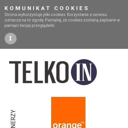
KOMUNIKAT COOKIES
Strona wykorzystuje pliki cookies. Korzystanie z serwisu
oznacza na to zgodę. Pamiętaj, że cookies zostaną zapisane w
pamięci twojej przeglądarki.
X
PARTNERZY