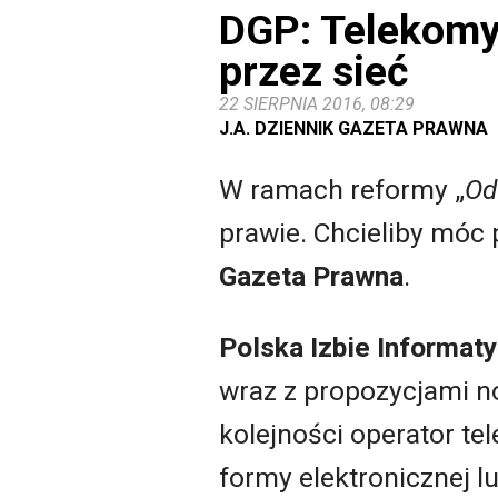
DGP: Telekomy
przez sieć
22 SIERPNIA 2016, 08:29
J.A. DZIENNIK GAZETA PRAWNA
W ramach reformy „
Od
prawie. Chcieliby móc
Gazeta Prawna
.
Polska Izbie Informaty
wraz z propozycjami no
kolejności operator t
formy elektronicznej 