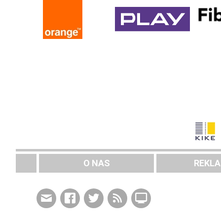
O NAS
REKL