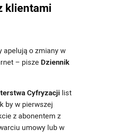
 klientami
y apelują o zmiany w
rnet – pisze
Dziennik
terstwa Cyfryzacji
list
k by w pierwszej
kcie z abonentem z
awarciu umowy lub w