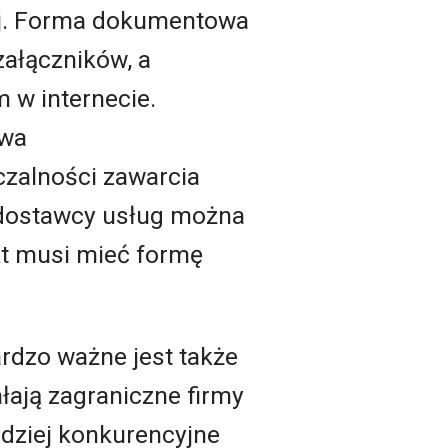
nej. Forma dokumentowa
załączników, a
 w internecie.
awa
czalności zawarcia
j dostawcy usług można
kt musi mieć formę
ardzo ważne jest także
łają zagraniczne firmy
ardziej konkurencyjne