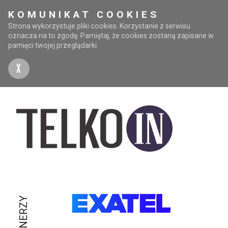
KOMUNIKAT COOKIES
Strona wykorzystuje pliki cookies. Korzystanie z serwisu
oznacza na to zgodę. Pamiętaj, że cookies zostaną zapisane w
pamięci twojej przeglądarki.
X
PARTNERZY