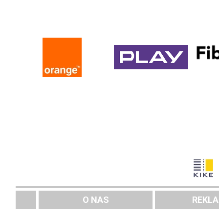
O NAS
REKL