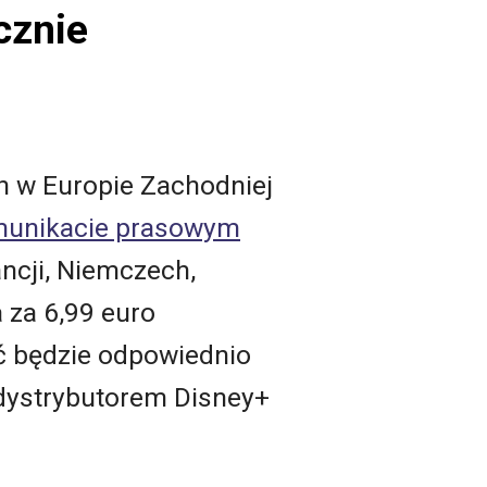
cznie
h w Europie Zachodniej
unikacie prasowym
ancji, Niemczech,
a za 6,99 euro
ać będzie odpowiednio
 dystrybutorem Disney+