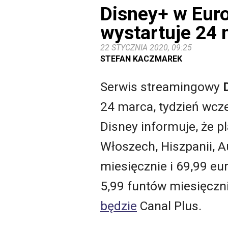
Disney+ w Euro
wystartuje 24
22 STYCZNIA 2020, 09:25
STEFAN KACZMAREK
Serwis streamingowy
24 marca, tydzień wcz
Disney informuje, że p
Włoszech, Hiszpanii, Au
miesięcznie i 69,99 eu
5,99 funtów miesięczn
będzie
Canal Plus.