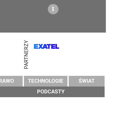
X
PARTNERZY
RAWO
TECHNOLOGIE
ŚWIAT
PODCASTY