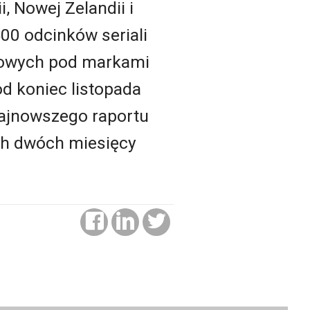
, Nowej Zelandii i
500 odcinków seriali
lmowych pod markami
od koniec listopada
najnowszego raportu
ych dwóch miesięcy