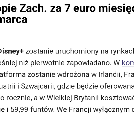
pie Zach. za 7 euro miesię
 marca
Disney+
zostanie uruchomiony na rynkac
eśniej niż pierwotnie zapowiadano. W
kom
latforma zostanie wdrożona w Irlandii, Fr
strii i Szwajcarii, gdzie będzie oferowan
ro rocznie, a w Wielkiej Brytanii kosztow
ie i 59,99 funtów. We Francji wyłącznym