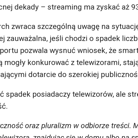
cnej dekady – streaming ma zyskać aż 93
rch zwraca szczególną uwagę na sytuację
ej zauważalna, jeśli chodzi o spadek licz
aportu pozwala wysnuć wniosek, że smartf
 mogły konkurować z telewizorami, staj
jącymi dotarcie do szerokiej publicznoś
ć spadek posiadaczy telewizorów, ale s
ść.
czność oraz pluralizm w odbiorze treści. 
telewizora, znajdując się w domu albo na sm