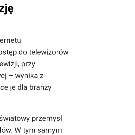
zję
ernetu
stęp do telewizorów.
wizji, przy
wej
– wynika z
ące je dla branży
t światowy przemysł
hodów. W tym samym