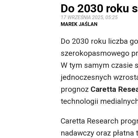
Do 2030 roku s
17 WRZEŚNIA 2025, 05:25
MAREK JAŚLAN
Do 2030 roku liczba 
szerokopasmowego prze
W tym samym czasie sp
jednoczesnych wzrosta
prognoz
Caretta Rese
technologii medialnych
Caretta Research progn
nadawczy oraz płatna 