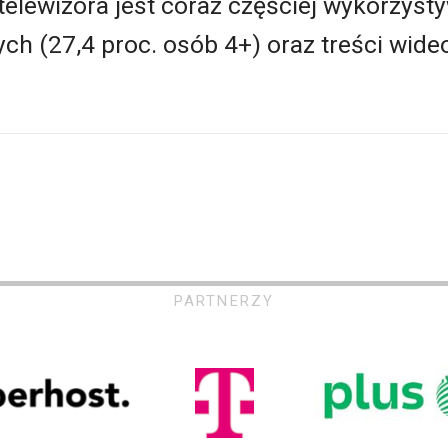
 telewizora jest coraz częściej wykorzys
ch (27,4 proc. osób 4+) oraz treści wide
PARTNERZY