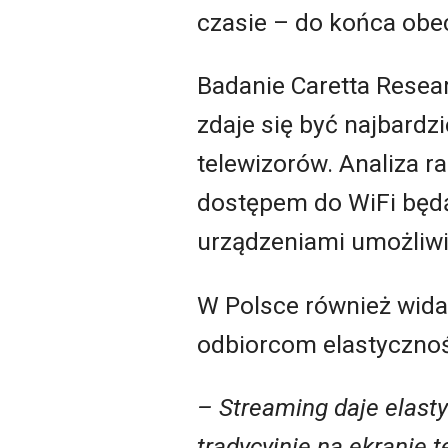
czasie – do końca obe
Badanie Caretta Resea
zdaje się być najbardzi
telewizorów. Analiza r
dostępem do WiFi będą
urządzeniami umożliwia
W Polsce również wida
odbiorcom elastyczno
– Streaming daje elasty
tradycyjnie na ekranie 