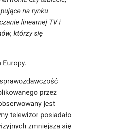
pujące na rynku
czanie linearnej TV i
ów, którzy się
h Europy.
o sprawozdawczość
blikowanego przez
 obserwowany jest
wny telewizor posiadało
izyjnych zmniejsza się