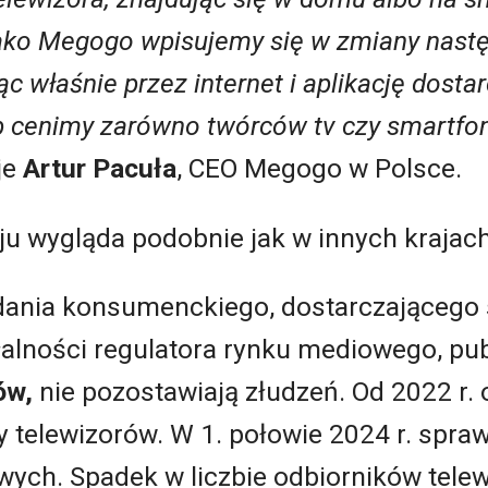
ako Megogo wpisujemy się w zmiany nastę
c właśnie przez internet i aplikację dostar
 cenimy zarówno twórców tv czy smartfon
je
Artur Pacuła
, CEO Megogo w Polsce.
ju wygląda podobnie jak w innych krajac
adania konsumenckiego, dostarczająceg
łalności regulatora rynku mediowego, pu
ów,
nie pozostawiają złudzeń. Od 2022 r.
y telewizorów. W 1. połowie 2024 r. spra
ych. Spadek w liczbie odbiorników telew