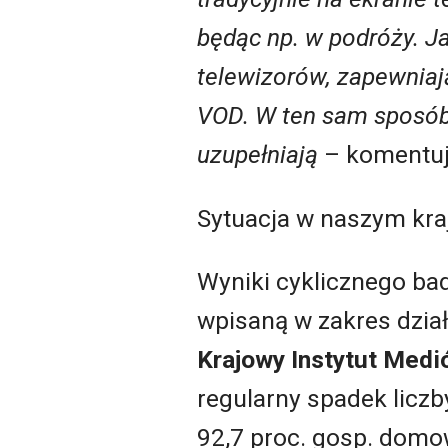
będąc np. w podróży. J
telewizorów, zapewniają
VOD. W ten sam sposób
uzupełniają
– komentu
Sytuacja w naszym kra
Wyniki cyklicznego b
wpisaną w zakres dzia
Krajowy Instytut Medi
regularny spadek liczb
92,7 proc. gosp. domow