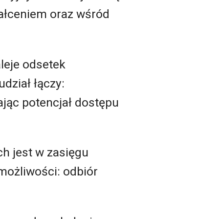
ałceniem oraz wśród
leje odsetek
dział łączy:
jąc potencjał dostępu
h jest w zasięgu
 możliwości: odbiór