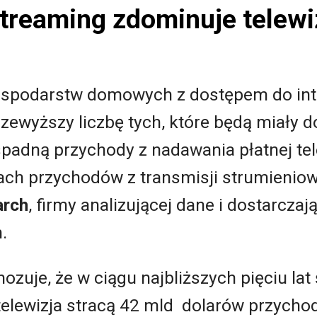
treaming zdominuje telewi
gospodarstw domowych z dostępem do int
wyższy liczbę tych, które będą miały do
adną przychody z nadawania płatnej tele
ch przychodów z transmisji strumienio
arch
, firmy analizującej dane i dostarczaj
.
ozuje, że w ciągu najbliższych pięciu la
telewizja stracą 42 mld dolarów przyc